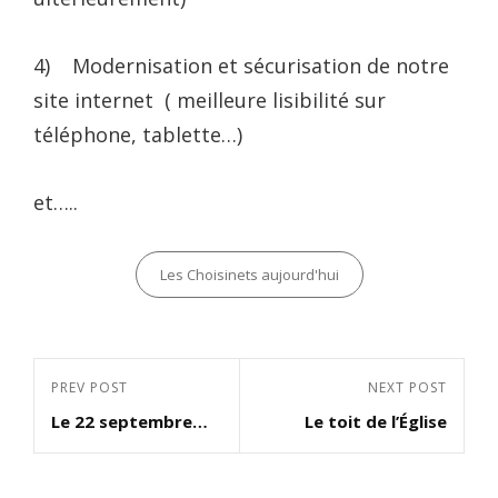
4) Modernisation et sécurisation de notre
site internet ( meilleure lisibilité sur
téléphone, tablette…)
et…..
Categories
Les Choisinets aujourd'hui
Navigation
Previous
PREV POST
Next
NEXT POST
de
Le 22 septembre…
Le toit de l’Église
Post
Post
l’article