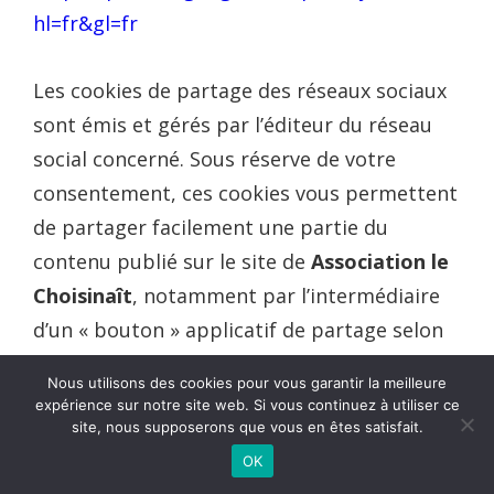
hl=fr&gl=fr
Les cookies de partage des réseaux sociaux
sont émis et gérés par l’éditeur du réseau
social concerné. Sous réserve de votre
consentement, ces cookies vous permettent
de partager facilement une partie du
contenu publié sur le site de
Association le
Choisinaît
, notamment par l’intermédiaire
d’un « bouton » applicatif de partage selon
le réseau social concerné. Quatre types de
Nous utilisons des cookies pour vous garantir la meilleure
cookies de partage des réseaux sociaux sont
expérience sur notre site web. Si vous continuez à utiliser ce
site, nous supposerons que vous en êtes satisfait.
présents sur le site de
Association le
OK
Choisinaît
: