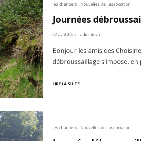
Cat
les chantiers
,
Nouvelles de l'association
Links
Journées débroussai
Posted
22 avril 2025
admintech
on
Bonjour les amis des Choisine
débroussaillage s’impose, en p
JOURNÉES
LIRE LA SUITE …
DÉBROUSSAILLAGE
DU
PRINTEMPS
2025
Cat
les chantiers
,
Nouvelles de l'association
Links