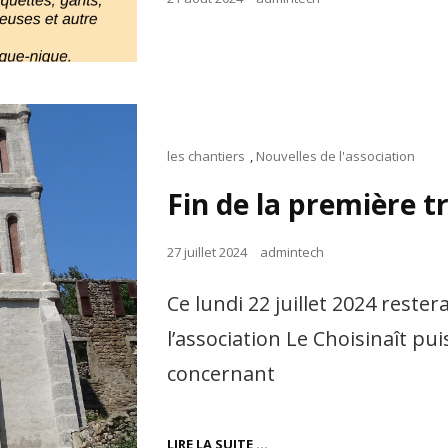
on
Cat
les chantiers
,
Nouvelles de l'association
Links
Fin de la première 
Posted
27 juillet 2024
admintech
on
Ce lundi 22 juillet 2024 rest
l’association Le Choisinaît p
concernant
FIN
LIRE LA SUITE …