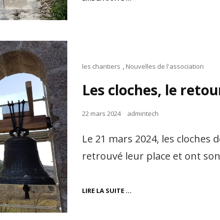
DE
LA
PREMIÈRE
TRANCHE
DE
TRAVAUX
Cat
les chantiers
,
Nouvelles de l'association
Links
Les cloches, le reto
Posted
22 mars 2024
admintech
on
Le 21 mars 2024, les cloches d
retrouvé leur place et ont so
LES
LIRE LA SUITE …
CLOCHES,
LE
RETOUR