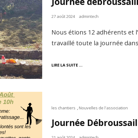
Journée débroussail
Posted
27 août 2024
admintech
on
Nous étions 12 adhérents et l
travaillé toute la journée da
JOURNÉE
LIRE LA SUITE …
DÉBROUSSAILLAGE
DU
26
AOÛT
Cat
les chantiers
,
Nouvelles de l'association
Links
Journée Débroussail
Posted
21 août 2024
admintech