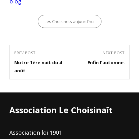
blog
Categories
Les Choisinets aujourd'hui
Navigation
Previous
PREV POST
Next
NEXT POST
de
Notre 1ère nuit du 4
Enfin l'automne.
Post
Post
l’article
août.
Association Le Choisinaît
Association loi 1901