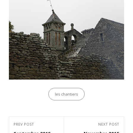
Categories
les chantiers
Navigation
Previous
PREV POST
Next
NEXT POST
de