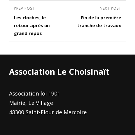
Navigation
Previous
PREV POST
Next
NEXT POST
de
Les cloches, le
Fin de la première
Post
Post
l’article
retour après un
tranche de travaux
grand repos
Association Le Choisinaît
Association loi 1901
Mairie, Le Village
48300 Saint-Flour de Mercoire