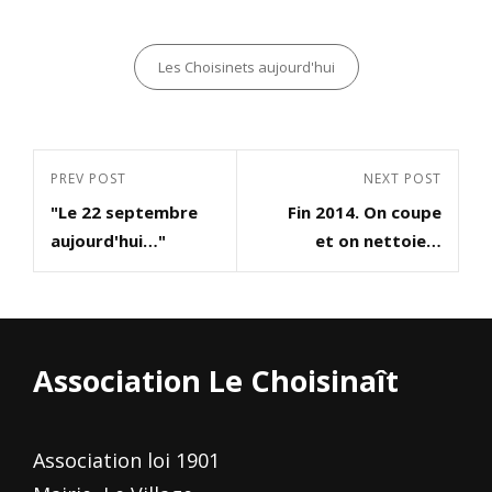
Categories
Les Choisinets aujourd'hui
Navigation
Previous
PREV POST
Next
NEXT POST
de
"Le 22 septembre
Fin 2014. On coupe
Post
Post
l’article
aujourd'hui…"
et on nettoie…
Association Le Choisinaît
Association loi 1901