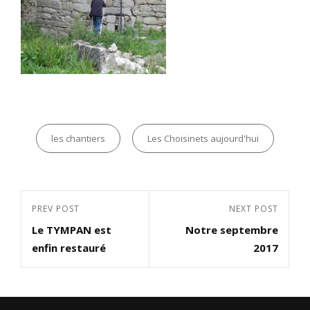
Categories
les chantiers
Les Choisinets aujourd'hui
Navigation
Previous
PREV POST
Next
NEXT POST
de
Le TYMPAN est
Notre septembre
Post
Post
l’article
enfin restauré
2017