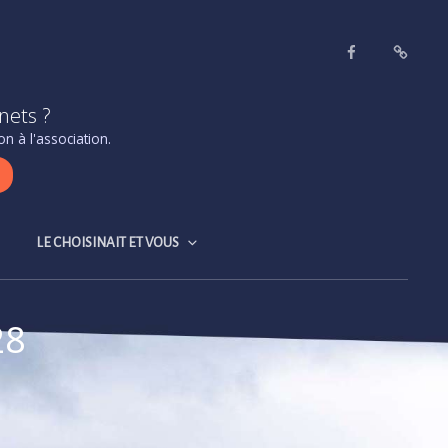
Facebook
Contact
&
nets ?
accès
n à l'association.
LE CHOISINAIT ET VOUS
28