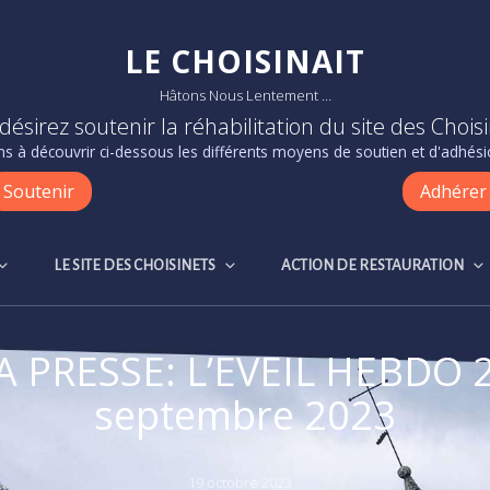
LE CHOISINAIT
Hâtons Nous Lentement …
désirez soutenir la réhabilitation du site des Choisi
s à découvrir ci-dessous les différents moyens de soutien et d'adhésio
Soutenir
Adhérer
LE SITE DES CHOISINETS
ACTION DE RESTAURATION
A PRESSE: L’EVEIL HEBDO 
septembre 2023
Posted
19 octobre 2023