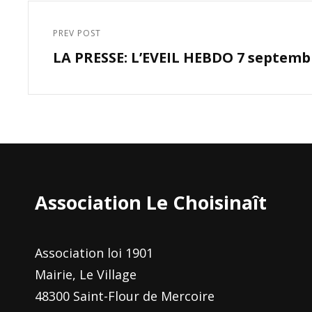
Navigation
de
PREV POST
Previous
l’article
LA PRESSE: L’EVEIL HEBDO 7 septemb
Post
Association Le Choisinaît
Association loi 1901
Mairie, Le Village
48300 Saint-Flour de Mercoire