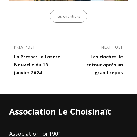
Categories
les chantiers
Navigation
Previous
PREV POST
Next
NEXT POST
de
La Presse: La Lozère
Les cloches, le
Post
Post
l’article
Nouvelle du 18
retour après un
janvier 2024
grand repos
Association Le Choisinaît
Association loi 1901