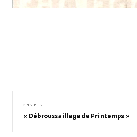
Navigation
de
PREV POST
Previous
l’article
« Débroussaillage de Printemps »
Post