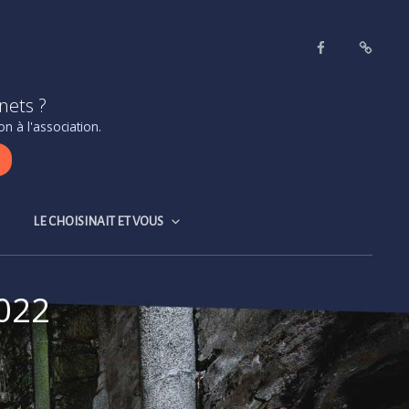
Facebook
Contact
&
nets ?
accès
n à l'association.
LE CHOISINAIT ET VOUS
022