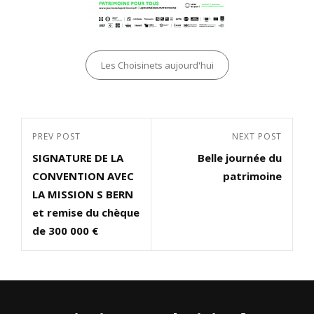
Categories
Les Choisinets aujourd'hui
Navigation
Previous
PREV POST
Next
NEXT POST
de
SIGNATURE DE LA
Belle journée du
Post
Post
l’article
CONVENTION AVEC
patrimoine
LA MISSION S BERN
et remise du chèque
de 300 000 €