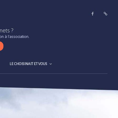
Facebook
Contact
&
nets ?
accès
n à l'association.
LE CHOISINAIT ET VOUS