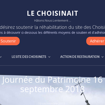
LE CHOISINAIT
Hâtons Nous Lentement …
désirez soutenir la réhabilitation du site des Choisi
s à découvrir ci-dessous les différents moyens de soutien et d'adhésio
Soutenir
Adhérer
LE SITE DES CHOISINETS
ACTION DE RESTAURATION
Journée du Patrimoine 16
septembre 2018
Posted
19 septembre 2018