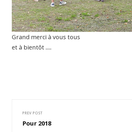
Grand merci à vous tous
et à bientôt ….
Navigation
de
PREV POST
Previous
l’article
Pour 2018
Post