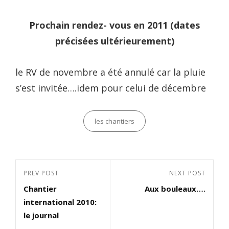
Prochain rendez- vous en 2011 (dates
précisées ultérieurement)
le RV de novembre a été annulé car la pluie
s’est invitée….idem pour celui de décembre
Categories
les chantiers
Navigation
Previous
PREV POST
Next
NEXT POST
de
Chantier
Aux bouleaux….
Post
Post
l’article
international 2010:
le journal