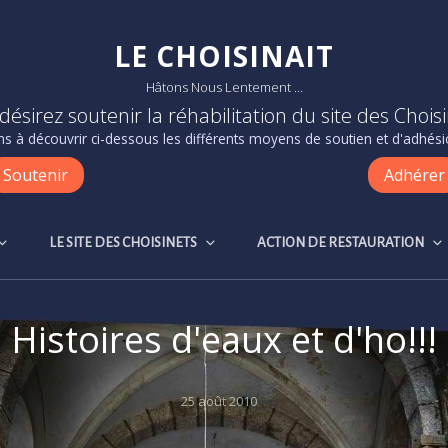
LE CHOISINAIT
Hâtons Nous Lentement …
désirez soutenir la réhabilitation du site des Choisi
s à découvrir ci-dessous les différents moyens de soutien et d'adhésio
Soutenir
Adhérer
LE SITE DES CHOISINETS
ACTION DE RESTAURATION
Histoires d'eaux et d'ho!!!
Posted
25 août 2010
on