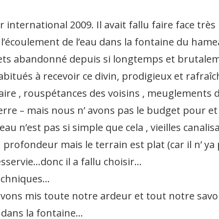
 international 2009. Il avait fallu faire face tr
l’écoulement de l’eau dans la fontaine du hameau
ets abandonné depuis si longtemps et brutaleme
bitués à recevoir ce divin, prodigieux et rafraî
maire , rouspétances des voisins , meuglements 
ierre – mais nous n’ avons pas le budget pour e
au n’est pas si simple que cela , vieilles canali
profondeur mais le terrain est plat (car il n’ ya
sservie…donc il a fallu choisir…
techniques…
avons mis toute notre ardeur et tout notre savo
e dans la fontaine…