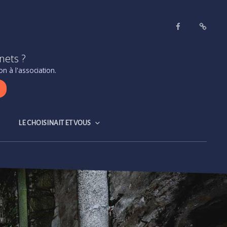
Facebook
Contact
&
nets ?
accès
n à l'association.
LE CHOISINAIT ET VOUS