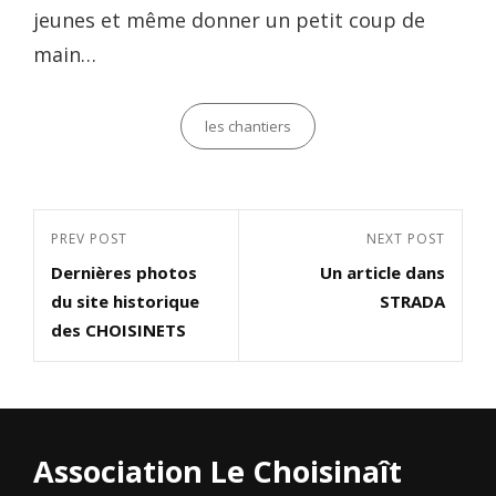
jeunes et même donner un petit coup de
main…
Categories
les chantiers
Navigation
Previous
PREV POST
Next
NEXT POST
de
Dernières photos
Un article dans
Post
Post
l’article
du site historique
STRADA
des CHOISINETS
Association Le Choisinaît