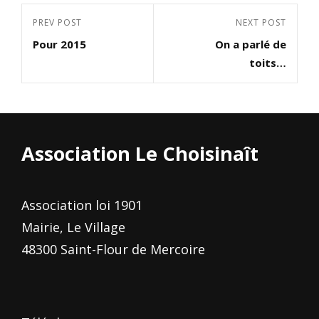
Navigation
Previous
PREV POST
Next
NEXT POST
de
Pour 2015
On a parlé de
Post
Post
l’article
toits…
Association Le Choisinaît
Association loi 1901
Mairie, Le Village
48300 Saint-Flour de Mercoire