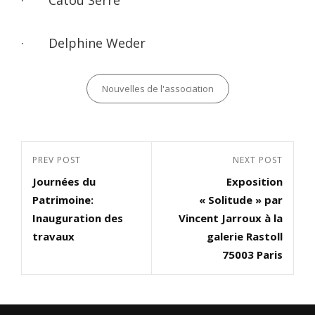
· Delphine Weder
Categories
Nouvelles de l'association
Navigation
Previous
PREV POST
Next
NEXT POST
de
Journées du
Exposition
Post
Post
l’article
Patrimoine:
« Solitude » par
Inauguration des
Vincent Jarroux à la
travaux
galerie Rastoll
75003 Paris