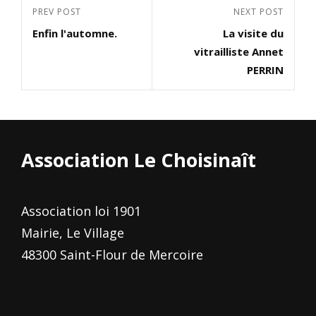
Navigation
Previous
PREV POST
Next
NEXT POST
de
Enfin l'automne.
La visite du
Post
Post
l’article
vitrailliste Annet
PERRIN
Association Le Choisinaît
Association loi 1901
Mairie, Le Village
48300 Saint-Flour de Mercoire